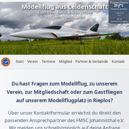
Modellflug aus Leidenschaft
20.6
°C
Teilweise bewölkt
Eigenbau - Kunst & Schleppflug
7.6
km/h
↑
N
Von Elektro bis Turbine
20:39
Sonnenuntergang
Start
Verein
Termine
Mitglied
Partner & Verbände
Kontakt
Du hast Fragen zum Modellflug, zu unserem
Verein, zur Mitgliedschaft oder zum Gastfliegen
auf unserem Modellflugplatz in Rieplos?
Über unser Kontaktformular erreichst du direkt den
passenden Ansprechpartner des FMSC Johannisthal e.V.
Wir melden uns schnellstmöglich auf deine Anfrage